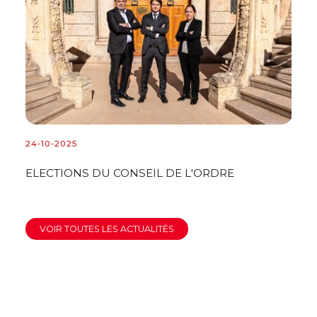
24-10-2025
24
ELECTIONS DU CONSEIL DE L'ORDRE
R
C
VOIR TOUTES LES ACTUALITÉS