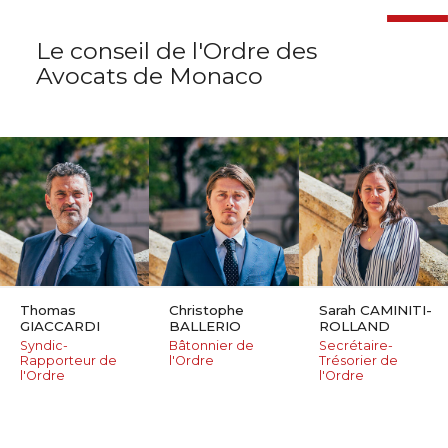
Le conseil
de l'Ordre des
Avocats de Monaco
Thomas
Christophe
Sarah CAMINITI-
GIACCARDI
BALLERIO
ROLLAND
Syndic-
Bâtonnier de
Secrétaire-
Rapporteur de
l'Ordre
Trésorier de
l'Ordre
l'Ordre