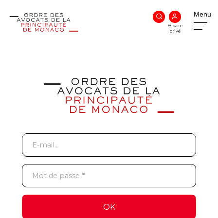
Menu
Espace
privé
E-mail *
Mot de passe *