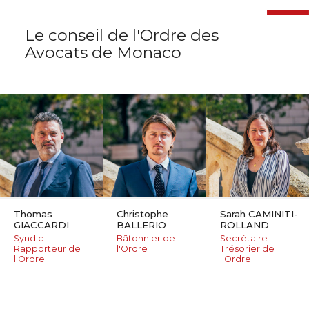
Le conseil
de l'Ordre des
Avocats de Monaco
Thomas
Christophe
Sarah CAMINITI-
GIACCARDI
BALLERIO
ROLLAND
Syndic-
Bâtonnier de
Secrétaire-
Rapporteur de
l'Ordre
Trésorier de
l'Ordre
l'Ordre