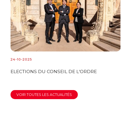
24-10-2025
24
ELECTIONS DU CONSEIL DE L'ORDRE
R
C
VOIR TOUTES LES ACTUALITÉS